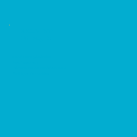
DOCUMENTS
JURIDIQUES
Conditions générales
Avertissement
Déclaration de confidentialité
Politique de cookies