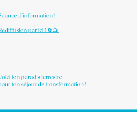
Séance d'information !
Rediffusion par ici ! 🔄📺
Voici ton paradis terrestre
pour ton séjour de transformation !