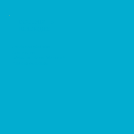
DOCUMENTS
JURIDIQUES
Conditions générales
Avertissement
Déclaration de confidentialité
Politique de cookies