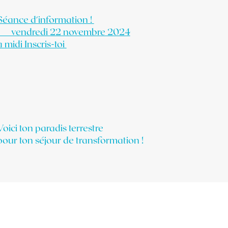
Séance d'information !
vendredi 22 novembre 2024
à midi Inscris-toi
Voici ton paradis terrestre
pour ton séjour de transformation !