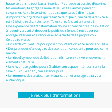
haute ce qui crie tout bas à l’intérieur ? Lorsque tu essaies d’exprimer
tes émotions, ta gorge se noue et seules tes larmes peuvent
s’exprimer. As-tu le sentiment que ce que tu as à dire n’a pas
d’importance ? Qu’est-ce qui te fait taire ? Quelqu’un t’a déjà dit « tais-
toi » ? Moi je te dis, « t’es-toi » ! Tu es toi et fais-toi entendre !!!
Une expérience de transformation douce et consciente Une invitation
à revenir vers toi. À déposer le poids du silence, à retrouver ton
ancrage intérieur et à renouer avec la clarté de ta propre voix.
Ce que tu vivras :
• Un cercle d’ouverture pour poser ton intention et te sentir accueillie
• Des pratiques d’ancrage et de respiration consciente pour apaiser le
mental
• Un rituel symbolique de libération (écriture intuitive, mouvement,
éléments naturels)
• Une hypnose guidée pour réhabiter ton espace intérieur, sentir la
sève qui coule en toi, ton essence pure
• Un moment de renaissance : visualisation et ancrage de ta voix
authentique
Je veux plus d'informations !