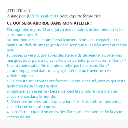
ATELIER # 3
Animé par
JECÉNIA GIRARD
notre experte formatrice
CE QUI SERA ABORDÉ DANS MON ATELIER :
Photographe depuis 13 ans, j’ai vu des centaines de femmes se révéler
sous mon objectif.
Durant mon atelier, je t’amènerai à poser un nouveau regard sur toi-
même, au-delà de l’image, pour découvrir que tu es déjà assez et même
plus.
Tu passes ta vie à courir après des standards de beauté, à porter des
masques pour paraître plus forte, plus parfaite, plus « comme il faut » ?
Et si tu choisissais enfin de t’aimer telle que tu es, sans filtre ?
Je t’accompagnerai dans un voyage intérieur au travers de ces
4 thématiques :
1- La beauté sous toutes ses formes - La vraie beauté, c’est ce qui reste
quand on ne se compare plus.
2- Capturer son essence - L’essence, c’est la signature invisible que
chacun laisse dans le monde.
3- Aimer ses ombres autant que sa lumière - Nos ombres mettent en
valeur la lumière qu’on porte.
4- Sans filtre – Quand on enlève les filtres, on découvre enfin la vraie
version de soi