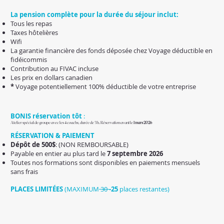
La pension complète pour la durée du séjour inclut:
Tous les repas
Taxes hôtelières
Wifi
La garantie financière des fonds déposée chez Voyage déductible en
fidéicommis
Contribution au FIVAC incluse
Les prix en dollars canadien
*
Voyage potentiellement 100% déductible de votre entreprise
BONIS réservation tôt
:
Atelier spécial de groupe avec les 4 coachs, durée de 3 h. Réservation avant le
1 mars 2026
RÉSERVATION & PAIEMENT
Dépôt de 500$
: (NON REMBOURSABLE)
Payable en entier au plus tard le
7 septembre 2026
Toutes nos formations sont disponibles en paiements mensuels
sans frais
PLACES LIMITÉES
(MAXIMUM
30
-25
places restantes)