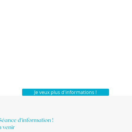
Je veux plus d'informations !
Séance d'information !
à venir