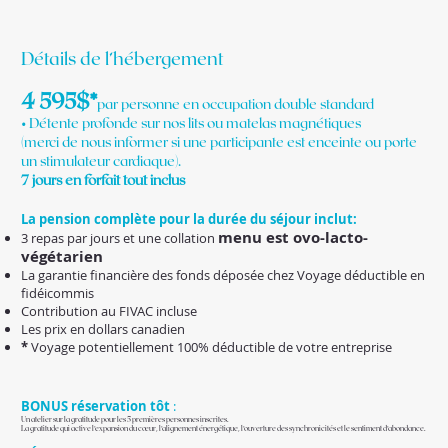
Détails de l’hébergement
4 595$*
par personne en occupation double standard
• Détente profonde sur nos lits ou matelas magnétiques
(merci de nous informer si une participante est enceinte ou porte
un stimulateur cardiaque).
7 jours en forfait tout inclus
La pension complète pour la durée du séjour inclut:
menu est ovo-lacto-
3 repas par jours et une collation
végétarien
La garantie financière des fonds déposée chez Voyage déductible en
fidéicommis
Contribution au FIVAC incluse
Les prix en dollars canadien
*
Voyage potentiellement 100% déductible de votre entreprise
BONUS réservation tôt
:
Un atelier sur la gratitude pour les 5 premières personnes inscrites.
La gratitude qui active l’expansion du cœur, l’alignement énergétique, l’ouverture des synchronicités et le sentiment d’abondance.