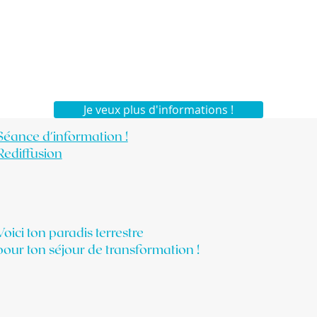
Je veux plus d'informations !
Séance d'information !
Rediffusion
Voici ton paradis terrestre
pour ton séjour de transformation !