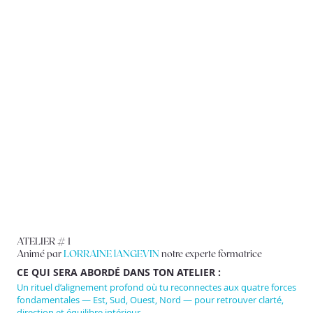
ATELIER # 1
Animé par
LORRAINE lANGEVIN
notre experte formatrice
CE QUI SERA ABORDÉ DANS TON ATELIER :
Un rituel d’alignement profond où tu reconnectes aux quatre forces
fondamentales — Est, Sud, Ouest, Nord — pour retrouver clarté,
direction et équilibre intérieur.