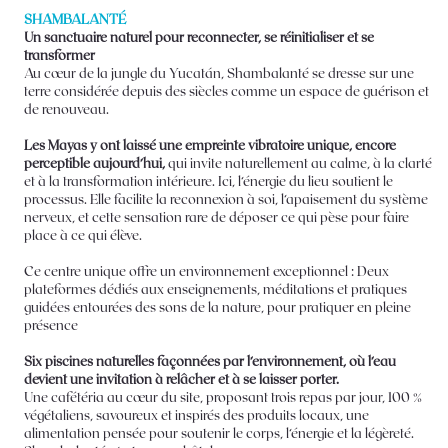
SHAMBALANTÉ
Un sanctuaire naturel pour reconnecter, se réinitialiser et se
transformer
Au cœur de la jungle du Yucatán, Shambalanté se dresse sur une
terre considérée depuis des siècles comme un espace de guérison et
de renouveau.
Les Mayas y ont laissé une empreinte vibratoire unique, encore
perceptible aujourd’hui,
qui invite naturellement au calme, à la clarté
et à la transformation intérieure. Ici, l’énergie du lieu soutient le
processus. Elle facilite la reconnexion à soi, l’apaisement du système
nerveux, et cette sensation rare de déposer ce qui pèse pour faire
place à ce qui élève.
Ce centre unique offre un environnement exceptionnel : Deux
plateformes dédiés aux enseignements, méditations et pratiques
guidées entourées des sons de la nature, pour pratiquer en pleine
présence
Six piscines naturelles façonnées par l’environnement, où l’eau
devient une invitation à relâcher et à se laisser porter.
Une cafétéria au cœur du site, proposant trois repas par jour, 100 %
végétaliens, savoureux et inspirés des produits locaux, une
alimentation pensée pour soutenir le corps, l’énergie et la légèreté.