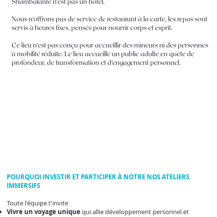
Shambalanté n’est pas un hôtel.
Nous n’offrons pas de service de restaurant à la carte, les repas sont
servis à heures fixes, pensés pour nourrir corps et esprit.
Ce lieu n’est pas conçu pour accueillir des mineurs ni des personnes
à mobilité réduite. Le lieu accueille un public adulte en quête de
profondeur, de transformation et d’engagement personnel.
POURQUOI INVESTIR ET PARTICIPER À NOTRE NOS ATELIERS
IMMERSIFS
Toute l'équipe t'invite
Vivre un voyage unique
qui allie développement personnel et