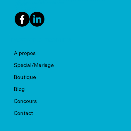
info@voyagedeductible.com
703630
(514) 228-1239
L'AGENCE & PRODUITS
A propos
Special/Mariage
Boutique
Blog
Concours
Contact