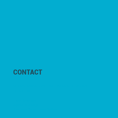
CONTACT
VOYAGE VIBRATOIRE UNE DIVISION DE VOYAGE
DÉDUCTIBLE
Lucie Bouchard
Agente de voyage
2 terrasse Debien Laval Québec H7J 1E3
VOYAGE DÉDUCTIBLE détient un permis du Québec #