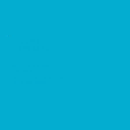
DOCUMENTS
JURIDIQUES
Conditions générales
Avertissement
Déclaration de confidentialité
Politique de cookies